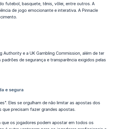
 futebol, basquete, tênis, vôlei, entre outros. A
cia de jogo emocionante e interativa. A Pinnacle
scimento.
ng Authority e a UK Gambling Commission, além de ter
s padrões de segurança e transparência exigidos pelas
es". Eles se orgulham de não limitar as apostas dos
s que precisam fazer grandes apostas.
ica que os jogadores podem apostar em todos os