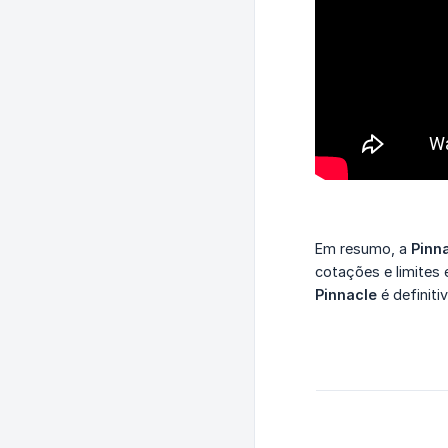
Em resumo, a
Pinn
cotações e limites
Pinnacle
é definiti