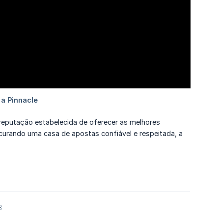
eputação estabelecida de oferecer as melhores
curando uma casa de apostas confiável e respeitada, a
3