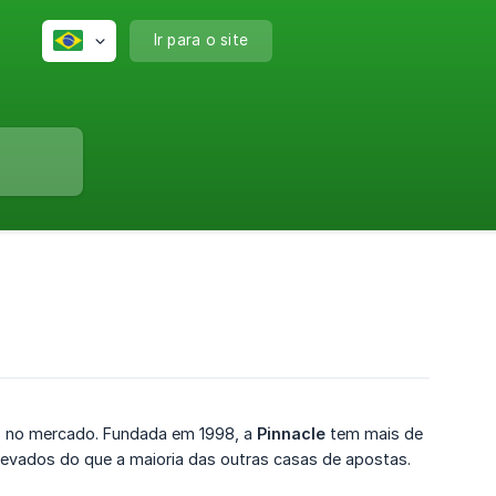
Ir para o site
s no mercado. Fundada em 1998, a
Pinnacle
tem mais de
levados do que a maioria das outras casas de apostas.