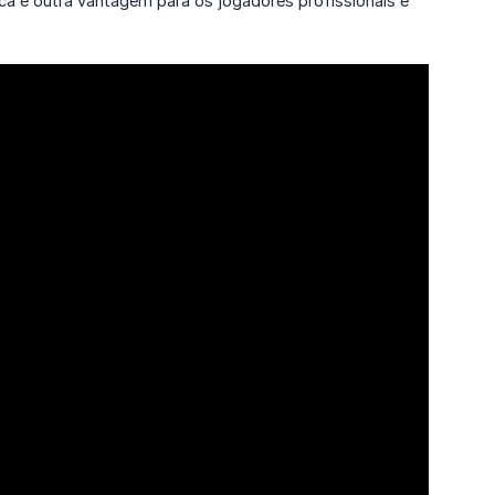
ica é outra vantagem para os jogadores profissionais e